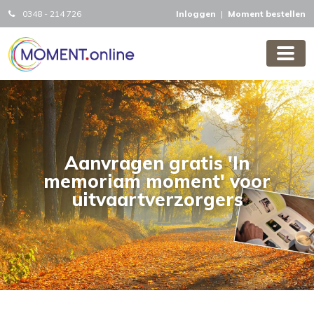
0348 - 214 726
Inloggen
|
Moment bestellen
Aanvragen gratis 'In
memoriam moment' voor
uitvaartverzorgers